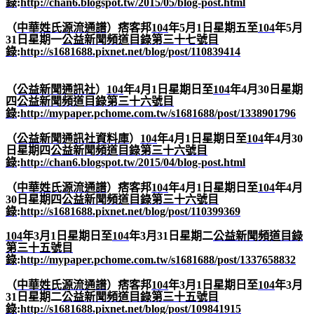
錄
:
http://chan6.blogspot.tw/2015/05/blog-post.html
（
中華姓氏源流通譜
）痞客邦
104
年
5
月
1
日星期五至
104
年
5
月
31
日星期一
公益新聞頻道目錄第三十七號目
錄
:
http://s1681688.pixnet.net/blog/post/110839414
（
公益新聞通訊社
）
104
年
4
月
1
日星期日至
104
年
4
月
30
日星期
四
公益新聞頻道目錄第三十六號目
錄
:
http://mypaper.pchome.com.tw/s1681688/post/1338901796
（
公益新聞通訊社資料庫
）
104
年
4
月
1
日星期日至
104
年
4
月
30
日星期四
公益新聞頻道目錄第三十六號目
錄
:
http://chan6.blogspot.tw/2015/04/blog-post.html
（
中華姓氏源流通譜
）痞客邦
104
年
4
月
1
日星期日至
104
年
4
月
30
日星期四
公益新聞頻道目錄第三十六號目
錄
:
http://s1681688.pixnet.net/blog/post/110399369
104
年
3
月
1
日星期日至
104
年
3
月
31
日星期二
公益新聞頻道目錄
第三十五號目
錄
:
http://mypaper.pchome.com.tw/s1681688/post/1337658832
（
中華姓氏源流通譜
）痞客邦
104
年
3
月
1
日星期日至
104
年
3
月
31
日星期二
公益新聞頻道目錄第三十五號目
錄
:
http://s1681688.pixnet.net/blog/post/109841915