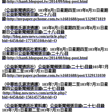
錄
:
http://chan6.blogspot.tw/2014/09/blog-post.html
（
公益新聞通訊社
）
103
年
8
月
1
日星期四至
103
年
8
月
31
日星期
日
公益新聞頻道目錄
(
二十八
)
目
錄
:
http://mypaper.pchome.com.tw/s1681688/post/1329871819
（
中華姓氏源流通譜
）
103
年
8
月
1
日星期四至
103
年
8
月
31
日星
期日
公益新聞頻道目錄
(
二十八
)
目錄
:
http://blog.nownews.com/article.php?
bid=645&tid=17718510&tyid=O
（
公益新聞通訊社資料庫
）
103
年
8
月
1
日星期四至
103
年
8
月
31
日星期日
公益新聞頻道目錄
(
二十八
)
目
錄
:
http://chan6.blogspot.tw/2014/08/blog-post.html
（
公益新聞通訊社
）
公益新聞頻道目錄
(
二十七
)
目錄
103
年
7
月
1
日星期二至
103
年
7
月
31
日星期
四
:
http://mypaper.pchome.com.tw/s1681688/post/1329131030
（
中華姓氏源流通譜
）
103
年
7
月
1
日星期二至
103
年
7
月
31
日星
期四
公益新聞頻道目錄
(
二十七
)
目錄
:
http://blog.nownews.com/article.php?
bid=645&tid=15614575&tyid=O
（
公益新聞通訊社資料庫
）
公益新聞頻道目錄
(
二十七
)
目錄
103
年
7
月
1
日星期二至
103
年
7
月
31
日星期