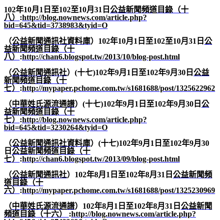
102
年
10
月
1
日至
102
至
10
月
31
日
公益新聞頻道目錄（十
八）
:
http://blog.nownews.com/article.php?
bid=645&tid=3738983&tyid=O
（
公益新聞通訊社資料庫
）
102
年
10
月
1
日至
102
至
10
月
31
日
公
益新聞頻道目錄（十
八）
:
http://chan6.blogspot.tw/2013/10/blog-post.html
（
公益新聞通訊社
）
(
十七
)102
年
9
月
1
日至
102
年
9
月
30
日
公益
新聞頻道目錄（十
七）
:
http://mypaper.pchome.com.tw/s1681688/post/1325622962
（
中華姓氏源流通譜
）
(
十七
)102
年
9
月
1
日至
102
年
9
月
30
日
公
益新聞頻道目錄（十
七）
:
http://blog.nownews.com/article.php?
bid=645&tid=3230264&tyid=O
（
公益新聞通訊社資料庫
）
(
十七
)102
年
9
月
1
日至
102
年
9
月
30
日
公益新聞頻道目錄（十
七）
:
http://chan6.blogspot.tw/2013/09/blog-post.html
（
公益新聞通訊社
）
102
年
8
月
1
日至
102
年
8
月
31
日
公益新聞頻
道目錄（十
六）
:
http://mypaper.pchome.com.tw/s1681688/post/1325230969
（
中華姓氏源流通譜
）
102
年
8
月
1
日至
102
年
8
月
31
日
公益新聞
頻道目錄（十六）
:
http://blog.nownews.com/article.php?