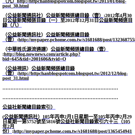
（九）
http://httpchanblogspotcom.blogspot.tw/2013/01/blog-
post_30.html
（
公益新聞通訊社
）
公益新聞頻道總目錄（壹）
:2012
年
4
月
30
日
公益新聞頻道目錄（一）
至
2012
年
12
月
31
日
公益新聞頻道目
錄（八）
（
公益新聞通訊社
）
公益新聞頻道總目錄
（壹）
:
http://mypaper.pchome.com.tw/s1681688/post/132368755
（
中華姓氏源流通譜
）
公益新聞頻道總目錄（壹）
:
http://blog.nownews.com/article.php?
bid=645&tid=2001606&tyid=O
（
公益視訊
）
公益新聞頻道總目錄
（壹）
:
http://httpchanblogspotcom.blogspot.tw/2012/12/blog-
post_31.html
………………………………………………………………
………………………………………………………………
公益社新聞總目錄索引）
(
公益新聞通訊社
）
105
年丙申2
月1
日星期一至
105
年丙申2
月29
日星期一第5752號至5816號
公益社新聞目錄索引六十三（105
年2
月
份）
:
http://mypaper.pchome.com.tw/s1681688/post/1365454941