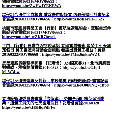
保障實錄20160316MOV06653
：
https://youtu.be/ZwHwIYEKEWA
塭仔圳合法住宅自救會
破除朱市府謊言
內政部退回計畫記者
會實錄20160317MOV06656
：
https://youtu.be/k149H-3_-2Y
桃園市空服員職業工會【行動】復航強索違約金，空服員沒命
賠記者會實錄20160317MOV06662
：
https://youtu.be/_wZKR7hroek
工鬥
【行動】要求立院兌現承諾
立即實質審查
還勞工七天國
定假日
勞工團體將發動全面施壓
看誰出賣勞工權益？實錄
20160322MOV06668
：
https://youtu.be/TMsx6mkmWZU
反黑箱服貿義務律師團
【記者會】324
國家暴力，北市府應面
對錯誤，承擔賠償實錄20160323
：
https://youtu.be/GJoD-
M_W3Lw
塭仔圳反迫遷連線反對新北市炒地皮
內政部退回計畫書記者
會實錄20160325MOV06674
：
https://youtu.be/O0b0NQ7dBp8
立法院衛環委員會審議「砍假案」
勞團全程盯梢英派別跳
票，還勞工消失的七天國定假日！記者會實錄20160328
：
https://youtu.be/xHSHlqPdFFo