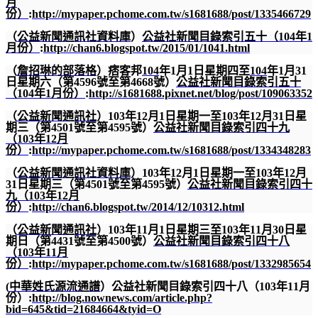
月
份）
:
http://mypaper.pchome.com.tw/s1681688/post/1335466729
（
公益新聞通訊社資料庫
）
公益社新聞目錄索引五十（
104
年
1
月份）
:
http://chan6.blogspot.tw/2015/01/1041.html
（
詹招琳的部落格
）痞客邦
104
年
1
月
1
日星期四至
104
年
1
月
31
日星期六（第
4596
號至第
4668
號）
公益社新聞目錄索引五十
（
104
年
1
月份）
:
http://s1681688.pixnet.net/blog/post/109063352
（
公益新聞通訊社
）
103
年
12
月
1
日星期一至
103
年
12
月
31
日星
期三（第
4501
號至第
4595
號）
公益社新聞目錄索引四十九
（
103
年
12
月
份）
:
http://mypaper.pchome.com.tw/s1681688/post/1334348283
（
公益新聞通訊社資料庫
）
103
年
12
月
1
日星期一至
103
年
12
月
31
日星期三（第
4501
號至第
4595
號）
公益社新聞目錄索引四十
九（
103
年
12
月
份）
:
http://chan6.blogspot.tw/2014/12/10312.html
（
公益新聞通訊社
）
103
年
11
月
1
日星期三至
103
年
11
月
30
日星
期日（第
4431
號至第
4500
號）
公益社新聞目錄索引四十八
（
103
年
11
月
份）
:
http://mypaper.pchome.com.tw/s1681688/post/1332985654
(
中華姓氏源流通譜
）公益社新聞目錄索引四十八（
103
年
11
月
份）
:
http://blog.nownews.com/article.php?
bid=645&tid=21684664&tyid=O