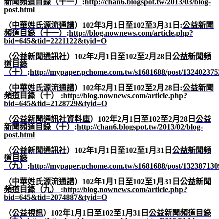
新聞頻道目錄（十一）
:
http://chan6.blogspot.tw/2013/03/blog-
post.html
（
中華姓氏源流通譜
）
102
年
3
月
1
日至
102
至
3
月
31
日
:
公益新聞
頻道目錄（十一）
:
http://blog.nownews.com/article.php?
bid=645&tid=2221122&tyid=O
（
公益新聞通訊社
）
102
年
2
月
1
日至
102
至
2
月
28
日
公益新聞頻
道目錄
（十）
:
http://mypaper.pchome.com.tw/s1681688/post/132402375
（
中華姓氏源流通譜
）
102
年
2
月
1
日至
102
至
2
月
28
日
:
公益新聞
頻道目錄（十）
:
http://blog.nownews.com/article.php?
bid=645&tid=2128729&tyid=O
（
公益新聞通訊社資料庫
）
102
年
2
月
1
日至
102
至
2
月
28
日
公益
新聞頻道目錄（十）
:
http://chan6.blogspot.tw/2013/02/blog-
post.html
（
公益新聞通訊社
）
102
年
1
月
1
日至
102
至
1
月
31
日
公益新聞頻
道目錄
（九）
:
http://mypaper.pchome.com.tw/s1681688/post/132387130
（
中華姓氏源流通譜
）
102
年
1
月
1
日至
102
至
1
月
31
日
公益新聞
頻道目錄（九）
:
http://blog.nownews.com/article.php?
bid=645&tid=2074887&tyid=O
（
公益視訊
）
102
年
1
月
1
日至
102
至
1
月
31
日
公益新聞頻道目錄