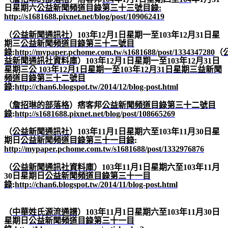
日星期六
公益新聞頻道目錄第三十三號目錄
:
http://s1681688.pixnet.net/blog/post/109062419
（
公益新聞通訊社
）
103
年
12
月
1
日星期一至
103
年
12
月
31
日星
期三
公益新聞頻道目錄第三十二號目
錄
:
http://mypaper.pchome.com.tw/s1681688/post/1334347280
（
益新聞通訊社資料庫
）
103
年
12
月
1
日星期一至
103
年
12
月
31
日
星期三
公
103
年
12
月
1
日星期一至
103
年
12
月
31
日星期三
益新聞
頻道目錄第三十二號目
錄
:
http://chan6.blogspot.tw/2014/12/blog-post.html
（
詹招琳的部落格
）痞客邦
公益新聞頻道目錄第三十二號目
錄
:
http://s1681688.pixnet.net/blog/post/108665269
（
公益新聞通訊社
）
103
年
11
月
1
日星期六至
103
年
11
月
30
日星
期日
公益新聞頻道目錄第三十一目錄
:
http://mypaper.pchome.com.tw/s1681688/post/1332976876
（
公益新聞通訊社資料庫
）
103
年
11
月
1
日星期六至
103
年
11
月
30
日星期日
公益新聞頻道目錄第三十一目
錄
:
http://chan6.blogspot.tw/2014/11/blog-post.html
（
中華姓氏源流通譜
）
103
年
11
月
1
日星期六至
103
年
11
月
30
日
星期日
公益新聞頻道目錄第三十一目