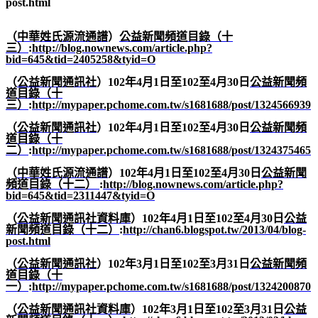
post.html
（
中華姓氏源流通譜
）
公益新聞頻道目錄（十
三）
:
http://blog.nownews.com/article.php?
bid=645&tid=2405258&tyid=O
（
公益新聞通訊社
）
102
年
4
月
1
日至
102
至
4
月
30
日
公益新聞頻
道目錄（十
三）
:
http://mypaper.pchome.com.tw/s1681688/post/1324566939
（
公益新聞通訊社
）
102
年
4
月
1
日至
102
至
4
月
30
日
公益新聞頻
道目錄（十
二）
:
http://mypaper.pchome.com.tw/s1681688/post/1324375465
（
中華姓氏源流通譜
）
102
年
4
月
1
日至
102
至
4
月
30
日
公益新聞
頻道目錄（十二）
:
http://blog.nownews.com/article.php?
bid=645&tid=2311447&tyid=O
（
公益新聞通訊社資料庫
）
102
年
4
月
1
日至
102
至
4
月
30
日
公益
新聞頻道目錄（十二）
:
http://chan6.blogspot.tw/2013/04/blog-
post.html
（
公益新聞通訊社
）
102
年
3
月
1
日至
102
至
3
月
31
日
公益新聞頻
道目錄（十
一）
:
http://mypaper.pchome.com.tw/s1681688/post/1324200870
（
公益新聞通訊社資料庫
）
102
年
3
月
1
日至
102
至
3
月
31
日
公益