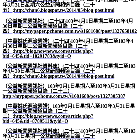
年
3
月
31
日星期六
公益新聞頻道目錄（二十
五）
:
http://chan6.blogspot.tw/2014/05/blog-post.html
（
公益新聞通訊社
）
(
二十四
)103
年
4
月
1
日星期二至
103
年
4
月
30
日星期三
公益新聞頻道目錄（二十
四）
:
http://mypaper.pchome.com.tw/s1681688/post/1327658102
（
中華姓氏源流通譜
）
(
二十四
)103
年
4
月
1
日星期二至
103
年
4
月
30
日星期三
公益新聞頻道目錄（二十
四）
:
http://blog.nownews.com/article.php?
bid=645&tid=10291783&tyid=O
（
公益新聞通訊社資料庫
）
(
二十四
)103
年
4
月
1
日星期二至
103
年
4
月
30
日星期三
公益新聞頻道目錄（二十
四）
:
http://chan6.blogspot.tw/2014/04/blog-post.html
（
公益新聞通訊社
）
103
年
3
月
1
日星期六至
103
年
3
月
31
日星期
一
公益新聞頻道目錄（二十三）
http://mypaper.pchome.com.tw/s1681688/post/1327305387
（
中華姓氏源流通譜
）
103
年
3
月
1
日星期六至
103
年
3
月
31
日星
期一
公益新聞頻道目錄（二十
三）
:
http://blog.nownews.com/article.php?
bid=645&tid=8789511&tyid=O
（
公益新聞通訊社資料庫
）
(
二十三
)103
年
3
月
1
日星期六至
103
年
3
月
31
日星期一
公益新聞頻道目錄（二十