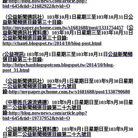
錄
:
http://blog.nownews.com/article.php?
bid=645&tid=21682922&tyid=O
（
公益新聞通訊社
）
103
年
10
月
1
日星期三至
103
年
10
月
31
日
公
益新聞頻道目錄第三十目錄
:
http://mypaper.pchome.com.tw/s1681688/post/1331754457
（
公
益新聞通訊社資料庫
）
103
年
10
月
1
日星期三至
103
年
10
月
31
日
公益新聞頻道目錄第三十目錄
:
http://chan6.blogspot.tw/2014/10/blog-post.html
(
公益視訊
) 103
年
10
月
1
日星期三至
103
年
10
月
31
日
公益新聞頻
道目錄第三十目錄
:
http://httpchanblogspotcom.blogspot.tw/2014/10/blog-
post_31.html
（
公益新聞通訊社
）
103
年
9
月
1
日星期日至
103
年
9
月
30
日星期
二
公益新聞頻道目錄第二十九號目
錄
:
http://mypaper.pchome.com.tw/s1681688/post/1330790680
（
中華姓氏源流通譜
）
103
年
9
月
1
日星期日至
103
年
9
月
30
日星
期二
公益新聞頻道目錄第二十九號目
錄
:
http://blog.nownews.com/article.php?
bid=645&tid=19737952&tyid=O
（
公益新聞通訊社資料庫
）
103
年
9
月
1
日星期日至
103
年
9
月
30
日星期二
公益新聞頻道目錄第二十九號目