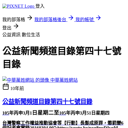
登入
我的部落格
我的部落格後台
我的帳號
登出
公益資訊
數位生活
公益新聞頻道目錄第四十七號
目錄
中華萬姓網站
10年前
公益新聞頻道目錄第四十七號目錄
日星期二至
105
年丙申
3
月1
105
年
丙申
3
月51
日星期四
台灣警察工作權益推動協會等【行動】長髮成原罪，懲罰變6
倍記者會實錄20160304 007
:
https://youtu.be/poq8nuDIvqM