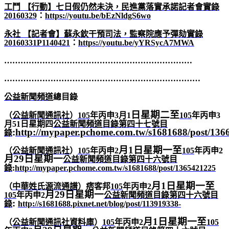
工鬥
【行動】七日假仍然未決，民進黨落實承諾記者會實錄
20160329
：
https://youtu.be/bEzNldgS6wo
永社
【記者會】蘇永欽干預司法，監察院應予彈劾實錄
20160331P1140421
：
https://youtu.be/yYRSycA7MWA
……………………………………………………………
………………………………………………………………
公益新聞頻道
總目錄
日星期二至
（
公益新聞通訊社
）
105
年丙申
3
月1
105
年
丙申
3
月51
日星期四
公益新聞頻道目錄第四十七號目
:
http://mypaper.pchome.com.tw/s1681688/post/136
錄
月1日星期一至
（
公益新聞通訊社
）
105
年丙申2
105
年丙申2
月29日星期一
公益新聞頻道目錄第四十六號目
錄
:
http://mypaper.pchome.com.tw/s1681688/post/1365421225
月1日星期一至
（
中華姓氏源流通譜
）痞客邦
105
年丙申2
月29日星期一
105
年丙申2
公益新聞頻道目錄第四十六號目
:
錄
http://s1681688.pixnet.net/blog/post/113919338-
月1日星期一至
（
公益新聞通訊社資料庫
）
105
年丙申2
105