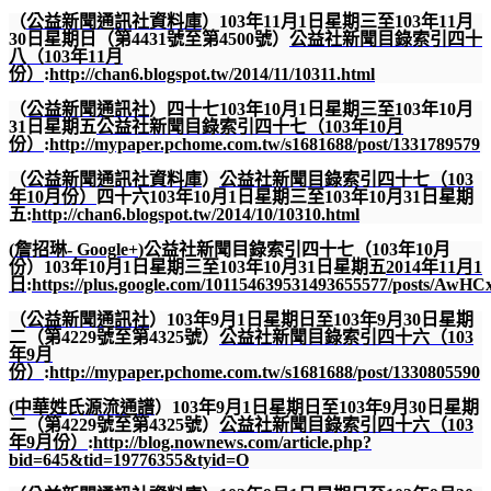
（
公益新聞通訊社資料庫
）
103
年
11
月
1
日星期三至
103
年
11
月
30
日星期日（第
4431
號至第
4500
號）
公益社新聞目錄索引四十
八（
103
年
11
月
份）
:
http://chan6.blogspot.tw/2014/11/10311.html
（
公益新聞通訊社
）四十七
103
年
10
月
1
日星期三至
103
年
10
月
31
日星期五
公益社新聞目錄索引四十七（
103
年
10
月
份）
:
http://mypaper.pchome.com.tw/s1681688/post/1331789579
（
公益新聞通訊社資料庫
）
公益社新聞目錄索引四十七（
103
年
10
月份）
四十六
103
年
10
月
1
日星期三至
103
年
10
月
31
日星期
五
:
http://chan6.blogspot.tw/2014/10/10310.html
(
詹招琳
- Google+
)
公益社新聞目錄索引四十七（
103
年
10
月
份）
103
年
10
月
1
日星期三至
103
年
10
月
31
日星期五
2014
年
11
月
1
日
:
https://plus.google.com/101154639531493655577/posts/AwH
（
公益新聞通訊社
）
103
年
9
月
1
日星期日至
103
年
9
月
30
日星期
二（第
4229
號至第
4325
號）
公益社新聞目錄索引四十六（
103
年
9
月
份）
:
http://mypaper.pchome.com.tw/s1681688/post/1330805590
(
中華姓氏源流通譜
）
103
年
9
月
1
日星期日至
103
年
9
月
30
日星期
二（第
4229
號至第
4325
號）
公益社新聞目錄索引四十六（
103
年
9
月份）
:
http://blog.nownews.com/article.php?
bid=645&tid=19776355&tyid=O