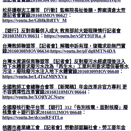
松菸護樹志工團等
【行動】監察院長扯後腿，弊案清倉太荒
唐記者會實錄201603MOV06627
：
https://youtu.be/GB8kBt8TV_M
【遊行】反對南藝併入成大
教育部前大遊程陳情行記者會
201603MOV06631
：
https://youtu.be/v5PY91FRa_4
台灣教師聯盟等
【記者會】解職申訴有理，復職求助無門實
錄20160308MOV06634
:
https://youtu.be/pFdg8MTN4DA
台灣水資源保育聯盟等
【記者會】反對廢污水經處理後注入
地下水體要求廢污水改為「再生水」工業利用要求環保署修水
污法，廢除廢污水注入地下水體實錄20160309MOV06640
：
https://youtu.be/L4ToZMiNXVg
全國教師工會總聯合會等
【新聞稿】年金改革非官方專利
更
不容選擇性改革實錄20160310MOV06644
：
https://youtu.be/XOjfY2CNszw
全國廢核行動平台等
【遊行】312
「告別核電、面對核廢」廢
核集會＋遊行訴求20160312MOV06648
：
https://youtu.be/dccsoRF4TLo
桃園市產業總工會
【記者會】勞動部誆騙社會，勞工要年金