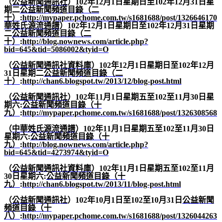
（
公益新聞通訊社
）
102
年
12
月
1
日星期日至
102
年
12
月
31
日星
期二
公益新聞頻道目錄（二
十）
:
http://mypaper.pchome.com.tw/s1681688/post/1326646170
華姓氏源流通譜
）
102
年
12
月
1
日星期日至
102
年
12
月
31
日星期
二
公益新聞頻道目錄（二
十）
:
http://blog.nownews.com/article.php?
bid=645&tid=5086002&tyid=O
（
公益新聞通訊社資料庫
）
102
年
12
月
1
日星期日至
102
年
12
月
31
日星期二
公益新聞頻道目錄（二
十）
:
http://chan6.blogspot.tw/2013/12/blog-post.html
（
公益新聞通訊社
）
102
年
11
月
1
日星期五至
102
至
11
月
30
日星
期六
:
公益新聞頻道目錄（十
九）
:
http://mypaper.pchome.com.tw/s1681688/post/1326308568
（
中華姓氏源流通譜
）
102
年
11
月
1
日星期五至
102
至
11
月
30
日
星期六
:
公益新聞頻道目錄（十
九）
:
http://blog.nownews.com/article.php?
bid=645&tid=4273974&tyid=O
（
公益新聞通訊社資料庫
）
102
年
11
月
1
日星期五至
102
至
11
月
30
日星期六
:
公益新聞頻道目錄（十
九）
:
http://chan6.blogspot.tw/2013/11/blog-post.html
（
公益新聞通訊社
）
102
年
10
月
1
日至
102
至
10
月
31
日
公益新聞
頻道目錄（十
八）
:
http://mypaper.pchome.com.tw/s1681688/post/1326044263