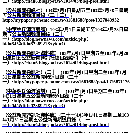
三）
:
http://chan6.blogspot.tw/2014/03/blog-post.html
（
公益新聞通訊社
）
103
年
2
月
1
日星期五至
103
年
2
月
28
日星期
五
公益新聞頻道目錄（二十二）
；
http://mypaper.pchome.com.tw/s1681688/post/1327043932
（
中華姓氏源流通譜
）
103
年
2
月
1
日星期五至
103
年
2
月
28
日星
期五
公益新聞頻道目錄（二十
一）
:
http://blog.nownews.com/article.php?
bid=645&tid=6238921&tyid=O
（
公益新聞通訊社資料庫
）
103
年
2
月
1
日星期五至
103
年
2
月
28
日星期五
公益新聞通訊社總目錄索引（十
一）
:
http://chan6.blogspot.tw/2014/02/blog-post.html
（
公益新聞通訊社
）
(
二十一
)103
年
1
月
1
日星期三至
103
年
1
月
31
日星期五
公益新聞頻道目錄（二十
一）
:
http://mypaper.pchome.com.tw/s1681688/post/1326871176
（
中華姓氏源流通譜
）
(
二十一
)103
年
1
月
1
日星期三至
103
年
1
月
31
日星期五
公益新聞頻道目錄（二十
一）
:
http://blog.nownews.com/article.php?
bid=645&tid=6238921&tyid=O
（
公益新聞通訊社資料庫
）
(
二十一
)103
年
1
月
1
日星期三至
103
年
1
月
31
日星期五
公益新聞頻道目錄（二十
一）
:
http://chan6.blogspot.tw/2014/01/blog-post.html